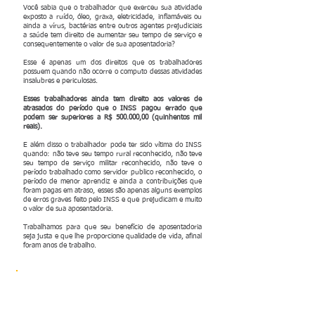
Você sabia que o trabalhador que exerceu sua atividade
exposto a ruído, óleo, graxa, eletricidade, inflamáveis ou
ainda a vírus, bactérias entre outros agentes prejudiciais
a saúde tem direito de aumentar seu tempo de serviço e
consequentemente o valor de sua aposentadoria?
Esse é apenas um dos direitos que os trabalhadores
possuem quando não ocorre o computo dessas atividades
insalubres e periculosas.
Esses trabalhadores ainda tem direito aos valores de
atrasados do período que o INSS pagou errado que
podem ser superiores a R$ 500.000,00 (quinhentos mil
reais).
E além disso o trabalhador pode ter sido vítima do INSS
quando: não teve seu tempo rural reconhecido, não teve
seu tempo de serviço militar reconhecido, não teve o
período trabalhado como servidor publico reconhecido, o
período de menor aprendiz e ainda a contribuições que
foram pagas em atraso, esses são apenas alguns exemplos
de erros graves feito pelo INSS e que prejudicam e muito
o valor de sua aposentadoria.
Trabalhamos para que seu benefício de aposentadoria
seja justa e que lhe proporcione qualidade de vida, afinal
foram anos de trabalho.