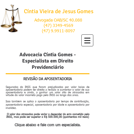
Cíntia Vieira de Jesus Gomes
Advogada OAB/SC 40.088
(47) 3349-4569
(47) 9.9911-8097
Advocacia Cíntia Gomes -
Especialista em Direito
Previdenciário
REVISÃO DA APOSENTADORIA
Segurados do INSS que foram prejudicados por valor baixo de
aposentadoria podem ter direito a revisão e aumentar o valor de sua
aposentadoria e ainda, a ganhar um valor alto de atrasados em
virtude do valor incorreto pago pelo INSS ao longo dos anos.
Isso também se aplica a aposentadoria por tempo de contribuição,
aposentadoria especial, aposentadoria por idade e aposentadoria por
invalidez.
O valor dos atrasados pode variar a depender do erro cometido pelo
INSS, mas pode ser superior a R$ 500.000,00 (quinhentos mil reais)
Clique abaixo e fale com um especialista.