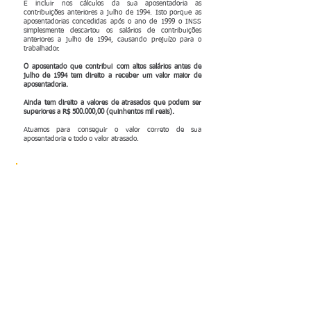
É incluir nos cálculos da sua aposentadoria as
contribuições anteriores a julho de 1994. Isto porque as
aposentadorias concedidas após o ano de 1999 o INSS
simplesmente descartou os salários de contribuições
anteriores a julho de 1994, causando prejuízo para o
trabalhador.
O aposentado que contribui com altos salários antes de
julho de 1994 tem direito a receber um valor maior de
aposentadoria.
Ainda tem direito a valores de atrasados que podem ser
superiores a R$ 500.000,00 (quinhentos mil reais).
Atuamos para conseguir o valor correto de sua
aposentadoria e todo o valor atrasado.